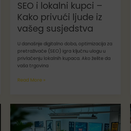
SEO i lokalni kupci –
Kako privući ljude iz
vašeg susjedstva
U današnje digitalno doba, optimizacija za
pretraživače (SEO) igra ključnu ulogu u
privlačenju lokalnih kupaca. Ako želite da
vaša trgovina
SEO
Read More »
i
lokalni
kupci
–
Kako
privući
ljude