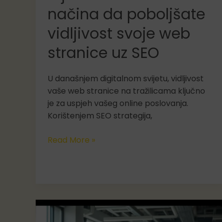
načina da poboljšate
vidljivost svoje web
stranice uz SEO
U današnjem digitalnom svijetu, vidljivost
vaše web stranice na tražilicama ključno
je za uspjeh vašeg online poslovanja.
Korištenjem SEO strategija,
5
Read More »
jednostavnih
načina
da
poboljšate
vidljivost
svoje