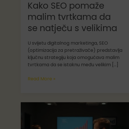
Kako SEO pomaže
malim tvrtkama da
se natječu s velikima
U svijetu digitalnog marketinga, SEO
(optimizacija za pretraživače) predstavlja
ključnu strategiju koja omogućava malim
tvrtkama da se istaknu među velikim […]
Kako
Read More »
SEO
pomaže
malim
tvrtkama
da
se
natječu