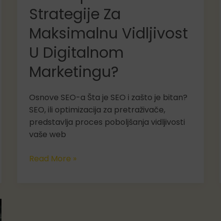
Strategije Za
Maksimalnu Vidljivost
U Digitalnom
Marketingu?
Osnove SEO-a Šta je SEO i zašto je bitan?
SEO, ili optimizacija za pretraživače,
predstavlja proces poboljšanja vidljivosti
vaše web
Kako
Read More »
Optimizirati
SEO
Strategije
Za
Maksimalnu