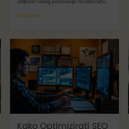
vidljivost vašeg poslovanja na internetu.
Kako
Read More »
SEO
može
pomoći
vašem
poslovanju
da
se
istakne
na
internetu?
Kako Optimizirati SEO