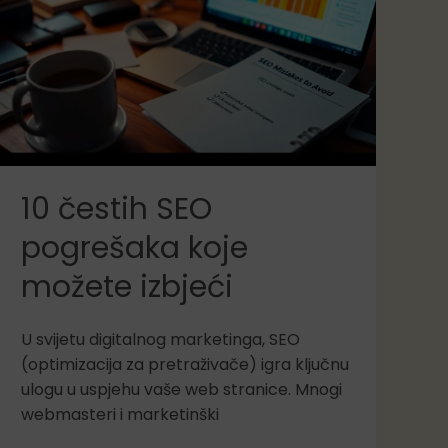
dobiti
i
kako
početi
10 čestih SEO
pogrešaka koje
možete izbjeći
U svijetu digitalnog marketinga, SEO
(optimizacija za pretraživače) igra ključnu
ulogu u uspjehu vaše web stranice. Mnogi
webmasteri i marketinški