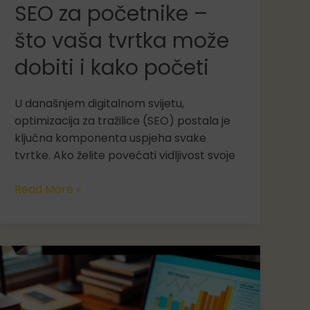
SEO za početnike –
što vaša tvrtka može
dobiti i kako početi
U današnjem digitalnom svijetu,
optimizacija za tražilice (SEO) postala je
ključna komponenta uspjeha svake
tvrtke. Ako želite povećati vidljivost svoje
SEO
Read More »
za
početnike
–
što
vaša
tvrtka
može