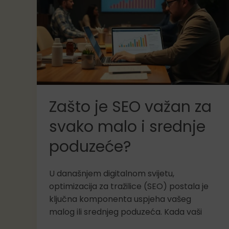
s
velikima
Zašto je SEO važan za
svako malo i srednje
poduzeće?
U današnjem digitalnom svijetu,
optimizacija za tražilice (SEO) postala je
ključna komponenta uspjeha vašeg
malog ili srednjeg poduzeća. Kada vaši