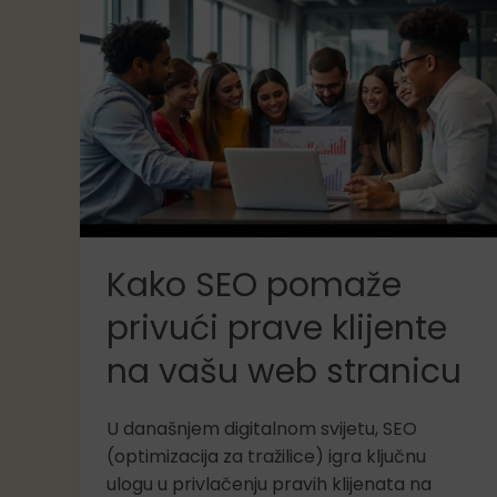
web
stranice
uz
SEO
Kako SEO pomaže
privući prave klijente
na vašu web stranicu
U današnjem digitalnom svijetu, SEO
(optimizacija za tražilice) igra ključnu
ulogu u privlačenju pravih klijenata na