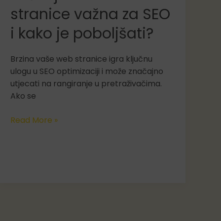
stranice važna za SEO
i kako je poboljšati?
Brzina vaše web stranice igra ključnu
ulogu u SEO optimizaciji i može značajno
utjecati na rangiranje u pretraživačima.
Ako se
Zašto
Read More »
je
brzina
web
stranice
važna
za
SEO
i