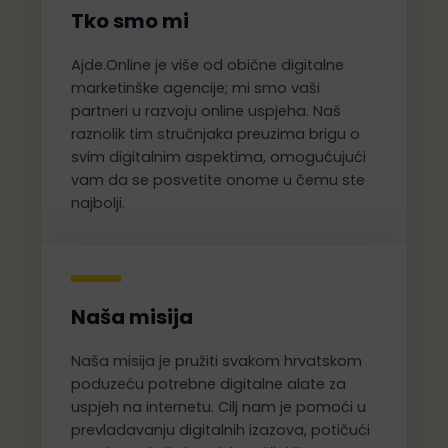
Tko smo mi
Ajde.Online je više od obične digitalne
marketinške agencije; mi smo vaši
partneri u razvoju online uspjeha. Naš
raznolik tim stručnjaka preuzima brigu o
svim digitalnim aspektima, omogućujući
vam da se posvetite onome u čemu ste
najbolji.
Naša misija
Naša misija je pružiti svakom hrvatskom
poduzeću potrebne digitalne alate za
uspjeh na internetu. Cilj nam je pomoći u
prevladavanju digitalnih izazova, potičući