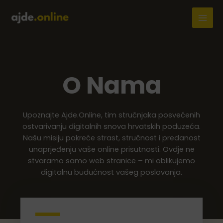
Skip
to
MAI
content
MEN
O Nama
Upoznajte Ajde.Online, tim stručnjaka posvećenih
ostvarivanju digitalnih snova hrvatskih poduzeća.
Našu misiju pokreće strast, stručnost i predanost
unaprjeđenju vaše online prisutnosti. Ovdje ne
stvaramo samo web stranice – mi oblikujemo
digitalnu budućnost vašeg poslovanja.