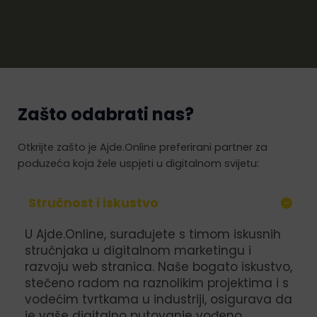
Zašto odabrati nas?
Otkrijte zašto je Ajde.Online preferirani partner za
poduzeća koja žele uspjeti u digitalnom svijetu:
Stručnost i iskustvo
U Ajde.Online, surađujete s timom iskusnih
stručnjaka u digitalnom marketingu i
razvoju web stranica. Naše bogato iskustvo,
stečeno radom na raznolikim projektima i s
vodećim tvrtkama u industriji, osigurava da
je vaše digitalno putovanje vođeno