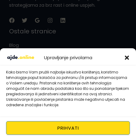
strategijama za brz rast i online uspjeh.
Ostale stranice
Blog
Opći uvjeti poslovanja
Upravljanje privolama
Politika privatnosti
Impressum
Kako bismo Vam pružili najbolje iskustvo korištenja, koristimo
Politika kolačića
tehnologije poput kolačića za pohranu i/ili pristup informacijama
Kontaktirajte nas
o Vašem uređaju. Pristanak na korištenje ovih tehnologija
omogućit će nam obradu podataka kao što su ponašanje tijekom
pregledavanja ili jedinstveni identifikatori na ovoj stranici.
10408 Velika Mlaka, Hrvatska
Uskraćivanje ili povlačenje pristanka može negativno utjecati na
određene značajke i funkcije.
hello@ajde.online​
0800 804 805
PRIHVATI