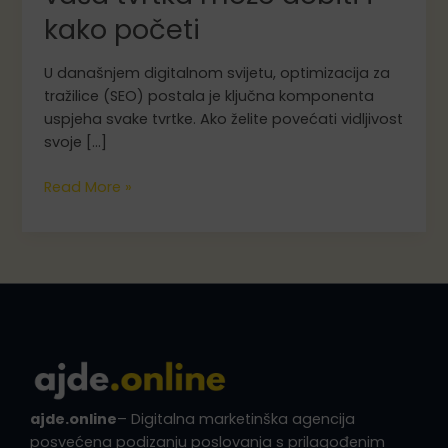
kako početi
U današnjem digitalnom svijetu, optimizacija za
tražilice (SEO) postala je ključna komponenta
uspjeha svake tvrtke. Ako želite povećati vidljivost
svoje […]
SEO
Read More »
za
početnike
–
što
vaša
tvrtka
može
dobiti
i
kako
ajde.online
– Digitalna marketinška agencija
početi
posvećena podizanju poslovanja s prilagođenim