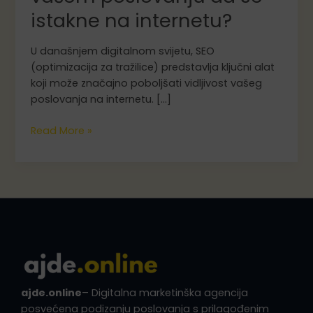
istakne na internetu?
U današnjem digitalnom svijetu, SEO
(optimizacija za tražilice) predstavlja ključni alat
koji može značajno poboljšati vidljivost vašeg
poslovanja na internetu. […]
Kako
Read More »
SEO
može
pomoći
vašem
poslovanju
da
se
istakne
na
internetu?
ajde.online
– Digitalna marketinška agencija
posvećena podizanju poslovanja s prilagođenim