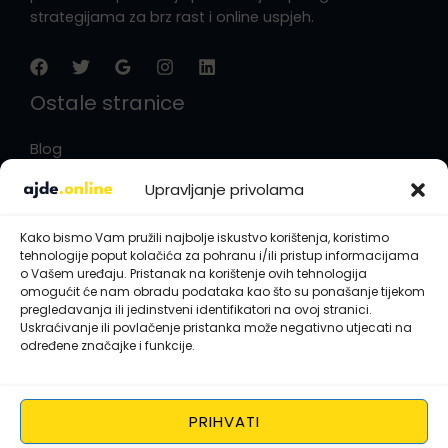
strategijama za brz rast i online uspjeh.
Ostale stranice
Blog
Opći uvjeti poslovanja
Upravljanje privolama
Politika privatnosti
Impressum
Kako bismo Vam pružili najbolje iskustvo korištenja, koristimo
Politika kolačića
tehnologije poput kolačića za pohranu i/ili pristup informacijama
Kontaktirajte nas
o Vašem uređaju. Pristanak na korištenje ovih tehnologija
omogućit će nam obradu podataka kao što su ponašanje tijekom
pregledavanja ili jedinstveni identifikatori na ovoj stranici.
10408 Velika Mlaka, Hrvatska
Uskraćivanje ili povlačenje pristanka može negativno utjecati na
određene značajke i funkcije.
hello@ajde.online​
0800 804 805
PRIHVATI